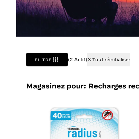
(2 Actif)
Tout réinitialiser
FILTRE
Magasinez pour: Recharges re