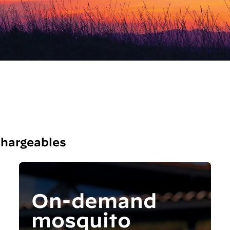
chargeables
On-demand
mosquito