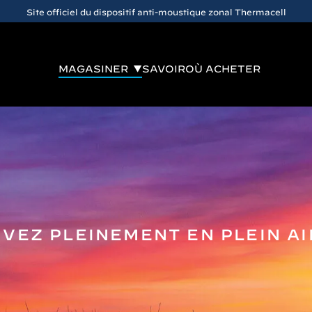
Site officiel du dispositif anti-moustique zonal Thermacell
MAGASINER
SAVOIR
OÙ ACHETER
IVEZ PLEINEMENT EN PLEIN AI