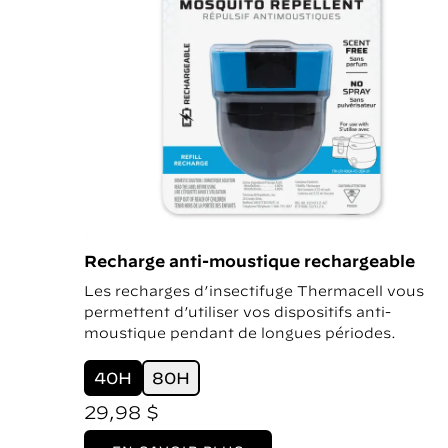
ONE
ètres
ock
res
)
Recharge anti-moustique rechargeable
Les recharges d’insectifuge Thermacell vous
permettent d’utiliser vos dispositifs anti-
moustique pendant de longues périodes.
40H
80H
29,98 $