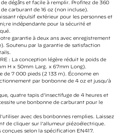
 de dégâts et facile à remplir. Profitez de 360
e carburant de 16 oz (non incluse).
issant répulsif extérieur pour les personnes et
i;re indépendante pour la sécurité et
iqué.
e garantie à deux ans avec enregistrement
). Soutenu par la garantie de satisfaction
ails.
La conception légère réduit le poids de
97mm H x 50mm Larg. x 67mm Long).
ude de 7 000 pieds (2 133 m). Économe en
nctionnement par bonbonne de 4 oz et jusqu’à
, quatre tapis d’insectifuge de 4 heures et
écessite une bonbonne de carburant pour le
 l'utiliser avec des bonbonnes remplies. Laissez
t de cliquer sur l'allumeur piézoélectrique.
conçues selon la spécification EN417.