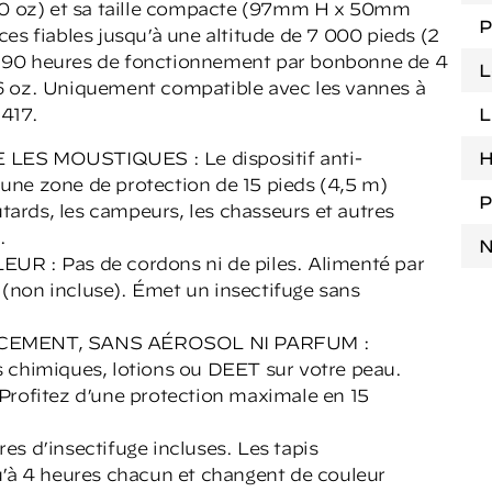
4,0 oz) et sa taille compacte (97mm H x 50mm
P
es fiables jusqu’à une altitude de 7 000 pieds (2
 90 heures de fonctionnement par bonbonne de 4
L
6 oz. Uniquement compatible avec les vannes à
N417.
L
S MOUSTIQUES : Le dispositif anti-
H
ne zone de protection de 15 pieds (4,5 m)
P
utards, les campeurs, les chasseurs et autres
.
N
: Pas de cordons ni de piles. Alimenté par
non incluse). Émet un insectifuge sans
CEMENT, SANS AÉROSOL NI PARFUM :
 chimiques, lotions ou DEET sur votre peau.
Profitez d’une protection maximale en 15
d’insectifuge incluses. Les tapis
u’à 4 heures chacun et changent de couleur