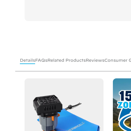
Details
FAQs
Related Products
Reviews
Consumer Q