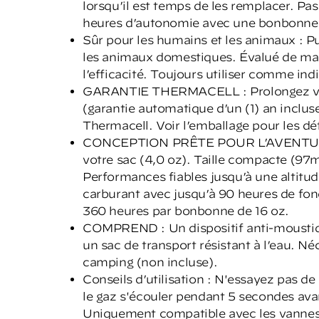
lorsqu’il est temps de les remplacer. Pas
heures d’autonomie avec une bonbonne d
Sûr pour les humains et les animaux : Pu
les animaux domestiques. Évalué de man
l’efficacité. Toujours utiliser comme ind
GARANTIE THERMACELL : Prolongez votr
(garantie automatique d’un (1) an incluse
Thermacell. Voir l’emballage pour les dét
CONCEPTION PRÊTE POUR L’AVENTURE : 
votre sac (4,0 oz). Taille compacte (
Performances fiables jusqu’à une altit
carburant avec jusqu’à 90 heures de fo
360 heures par bonbonne de 16 oz.
COMPREND : Un dispositif anti-moustique
un sac de transport résistant à l’eau. N
camping (non incluse).
Conseils d’utilisation : N'essayez pas de
le gaz s'écouler pendant 5 secondes avan
Uniquement compatible avec les vannes 