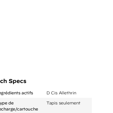
ch Specs
ngrédients actifs
D Cis Allethrin
ype de
Tapis seulement
echarge/cartouche