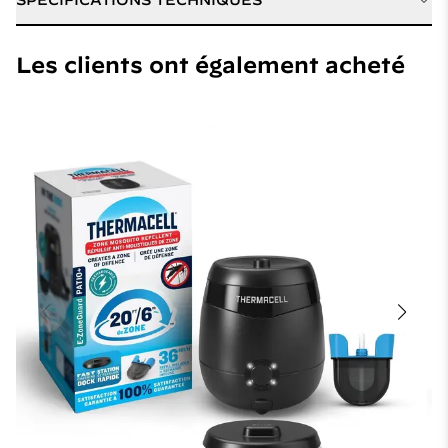
Ingrédients actifs
Metofluthrin
Les clients ont également acheté
Heures de protection
Jusqu'à 40 heures
incluses
Type de
Cartouches répulsives
recharge/cartouche
rechargeables
Longueur
1,9 cm
Largeur
6,35 cm
Hauteur
6,35 cm
Poids
(1) cartouche de
recharge 1 once
Type de chargement
N/A
Numéro de modèle
LR140CA